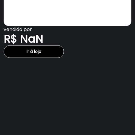
vendido por
R$ NaN
Ir à loja