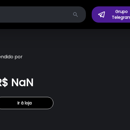
Grupo
Telegra
Search
endido por
R$ NaN
Ir à loja