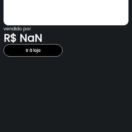
vendido por
R$ NaN
Ir à loja