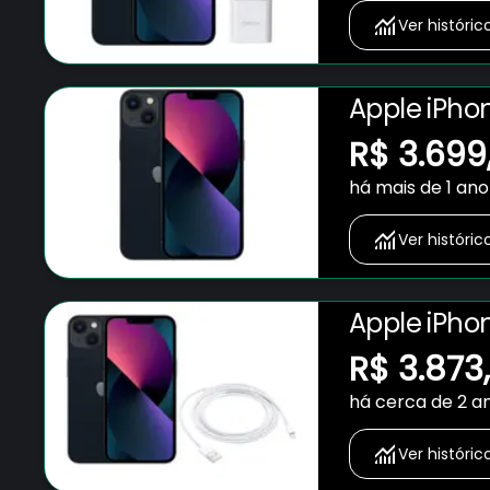
Ver históric
Apple iPhon
12MP
R$ 3.699
há mais de 1 ano
Ver históric
Apple iPhon
12MP
R$ 3.873
há cerca de 2 a
Ver históric