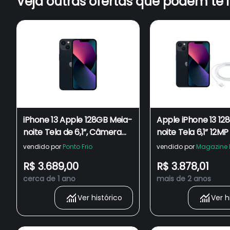
Veja outras ofertas que podem te 
iPhone 13 Apple 128GB Meia-
Apple iPhone 13 12
noite Tela de 6,1”, Câmera
noite Tela 6,1” 12MP
Dupla de 12MP
Cabo de USB-C pa
vendido por
Ponto Frio
vendido por
Magazine 
Lightning 2m Origin
R$ 3.689,00
R$ 3.878,01
cerca de 1 ano
mais de 2 anos
Ver histórico
Ver h