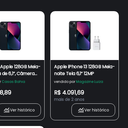
 Apple 128GB Meia-
Apple iPhone 13 128GB Meia-
a de 6,1”, Câmera
noite Tela 6,1” 12MP
 12MP
r
Casas Bahia
vendido por
Magazine Luiza
8,89
R$ 4.091,69
mais de 2 anos
Ver histórico
Ver histórico