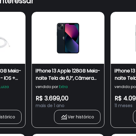
interessar
8GB Meia-
iPhone 13 Apple 128GB Meia-
iPhone 13
 - iOS +
noite Tela de 6,1”, Câmera
noite Tel
ra
Dupla de 12MP
Dupla de
Luiza
vendido por
Extra
vendido po
al
R$ 3.699,00
R$ 4.09
mais de 1 ano
11 meses
istórico
Ver histórico