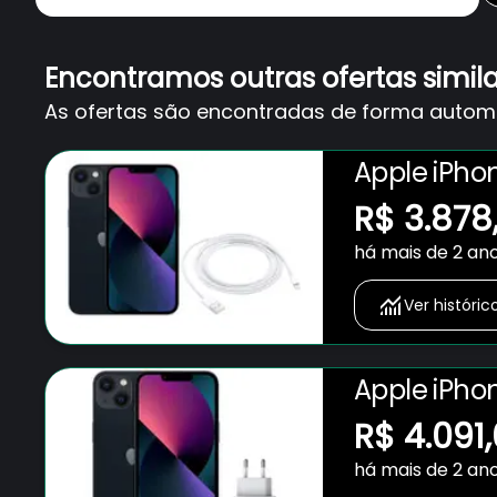
Encontramos outras ofertas simil
As ofertas são encontradas de forma automát
Apple iPhon
12MP - iOS
R$ 3.878
2m Origina
há mais de 2 an
Ver históric
Apple iPhon
12MP
R$ 4.091
há mais de 2 an