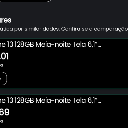
ares
ica por similaridades. Confira se a comparação 
e 13 128GB Meia-noite Tela 6,1”
 + Cabo de USB-C para Lightning
,01
l
os
o
e 13 128GB Meia-noite Tela 6,1”
,69
os