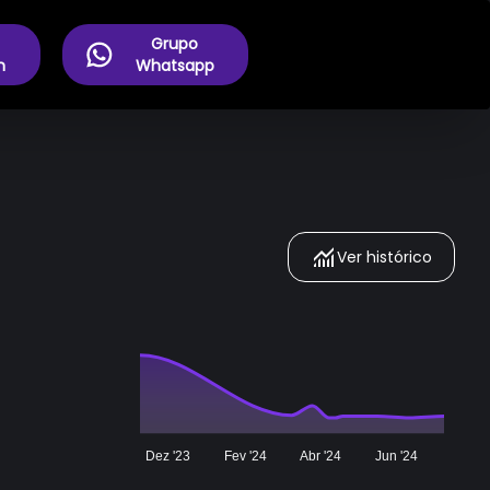
Grupo
m
Whatsapp
Ver histórico
Dez '23
Fev '24
Abr '24
Jun '24