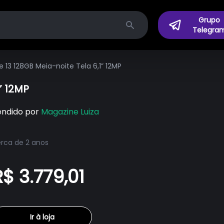
Grupo
Telegra
Search
e 13 128GB Meia-noite Tela 6,1” 12MP
” 12MP
endido por
Magazine Luiza
rca de 2 anos
R$ 3.779,01
Ir à loja