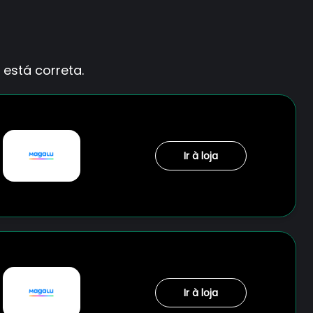
está correta.
Ir à loja
Ir à loja