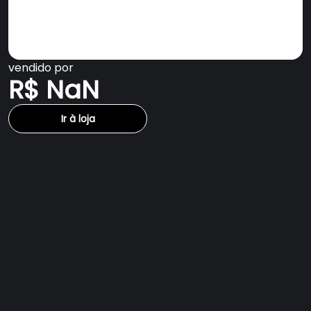
vendido por
R$ NaN
Ir à loja