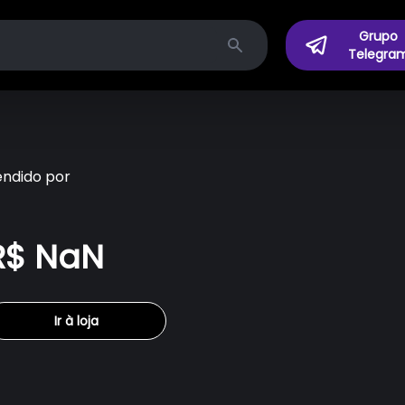
Grupo
Telegra
Search
endido por
R$ NaN
Ir à loja