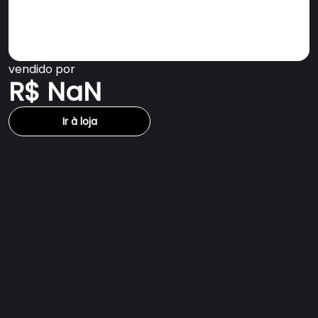
vendido por
R$ NaN
Ir à loja