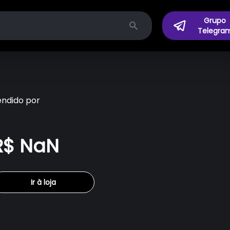
Grupo
Telegra
Search
endido por
R$ NaN
Ir à loja