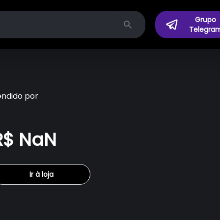
Grupo
Telegra
Search
endido por
R$ NaN
Ir à loja